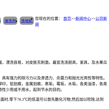
您现在的位置：
首页
>>
新闻中心
>>
公司新
清洗剂
洗地机
闻
强，漂洗容易，对皮肤无刺激。最宜洗涤厨具，家具，及水果瓜
；具有强力的除污力以及渗透力、杀菌力和抛光光亮性等特性。
焊印，铝划痕，金属划痕，黑垢，霉垢，水垢，各类油漆，各类
特性少用或不用水，起到节水的目的。
,零下78.3℃的低温可以首先脆化污物,然后加以吹除,达到