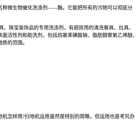
名称微生物催化洗涤剂——酶。它能把所有的污物可以彻底分
具、珠宝装饰品的专用洗涤剂，有厨房用的清洗餐具、灶具、
表面活性剂和助洗剂，包括烷基苯磺酸钠、脂肪醇聚氧乙烯醚、
物质的范围。
地机怎样用?扫地机运用虽然是特别的简略，但运用也是考究办