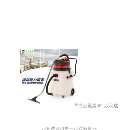
白云嘉美90L双马达...
西安洗地机是一种综合性比...