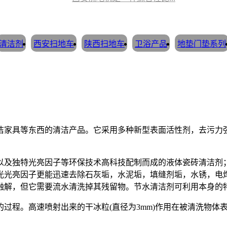
清洁剂
西安扫地车
陕西扫地车
卫浴产品
地垫门垫系列
洁家具等东西的清洁产品。它采用多种新型表面活性剂，去污力
以及独特光亮因子等环保技术高科技配制而成的液体瓷砖清洁剂
光光亮因子更能迅速去除石灰垢，水泥垢，填缝剂垢，水锈，电
融解，但它需要流水清洗掉其残留物。节水清洁剂可利用本身的
程。高速喷射出来的干冰粒(直径为3mm)作用在被清洗物体表面时